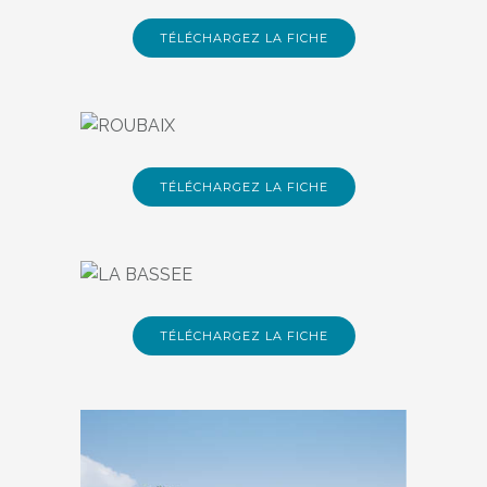
L'Ecrin De L'Escaut
TÉLÉCHARGEZ LA FICHE
15 maisons du T2 au T3, de 44 à 66
m²
ROUBAIX
La Villa Armonia
TÉLÉCHARGEZ LA FICHE
5 appartements du T2 au T3, de 50 à
76 m²
LA BASSEE
Le Parc Du Grand Saule
TÉLÉCHARGEZ LA FICHE
14 appartements du T2 au T3, de 40
à 65 m²