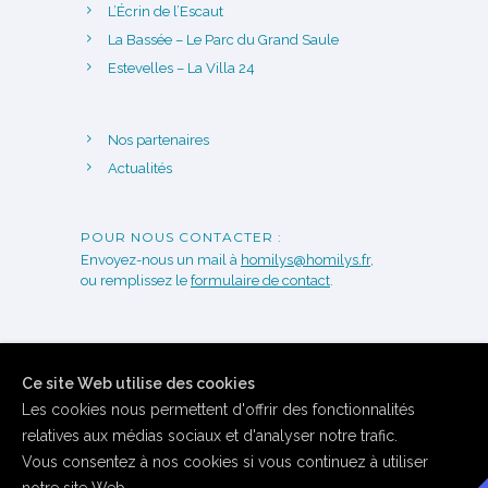
L’Écrin de l’Escaut
La Bassée – Le Parc du Grand Saule
Estevelles – La Villa 24
Nos partenaires
Actualités
POUR NOUS CONTACTER :
Envoyez-nous un mail à
homilys@homilys.fr
,
ou remplissez le
formulaire de contact
.
Ce site Web utilise des cookies
Les cookies nous permettent d'offrir des fonctionnalités
relatives aux médias sociaux et d'analyser notre trafic.
Vous consentez à nos cookies si vous continuez à utiliser