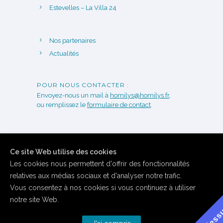
Estevelles – La Villa 24
Nos partenaires
Actualités
POUR NOUS CONTACTER :
Envoyez-nous un mail à
homilys@homilys.fr
,
ou remplissez le
formulaire de contact
.
Ce site Web utilise des cookies
Les cookies nous permettent d'offrir des fonctionnalités
relatives aux médias sociaux et d'analyser notre trafic.
Vous consentez à nos cookies si vous continuez à utiliser
notre site Web.
Copyright Homilys 2017. Tous droits