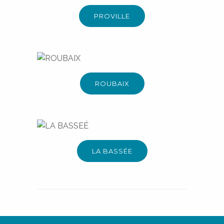
L'Ecrin De L'Escaut
PROVILLE
Composée de 15 maisons du T2 au
T3, de 44 à 66 m²
ROUBAIX
Résidence La Villa Armonia
ROUBAIX
Composée de 5 appartements du T2
au T3, de 50 à 76 m²
LA BASSEÉ
Le Parc Du Grand Saule
LA BASSÉE
Composée de 14 appartements du
T2 au T3, de 40 à 65 m2